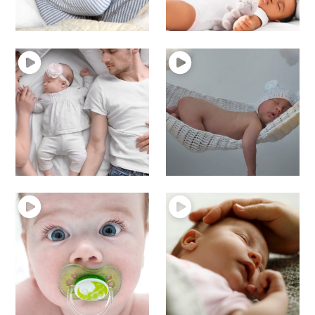
Conseils de 1 à 3 ans
3 ans
sommeil de bébé
sommeil de bébé
8 – Que dire sur le
7 – Comment coucher
cododo ?
bébé ?
sommeil de bébé
sommeil de bébé
6 – La tétine de bébé
4 – Sommeil –
sommeil de bébé
Conseils de 6 à 12