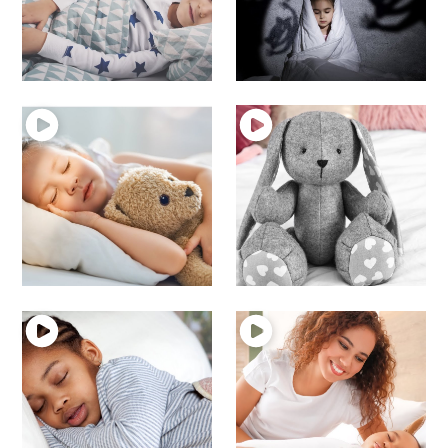
14 – Les enfants TND
13 – Les cauchemars
et leur sommeil
et terreurs nocturnes
sommeil de bébé
sommeil de bébé
12 – À quoi sert le
11 – Le doudou de
sommeil ?
bébé ! A quoi sert-il ?
sommeil de bébé
sommeil de bébé
10 – Sommeil –
9 – Le sommeil de 1 à