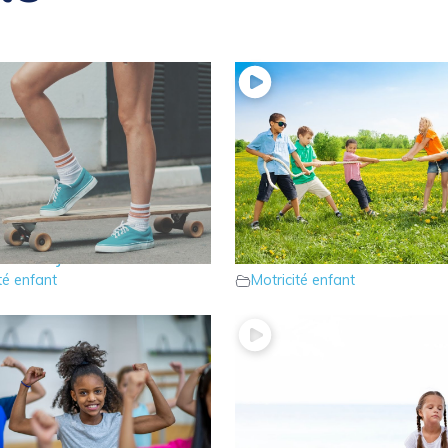
otre enfant manque de
18 – Votre enfant manqu
ans les jambes ?
force dans les bras ?
té enfant
Motricité enfant