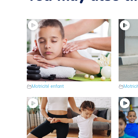
20 – Votre enfant est trop tendu
19 – V
et tonique ?
force d
Motricité enfant
Motrici