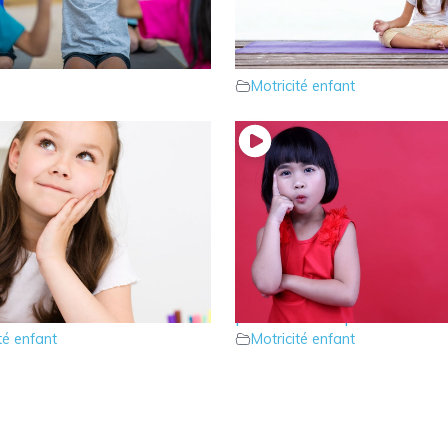
rlons du tonus d’action
15 – Le tonus de fond che
té enfant
enfant
Motricité enfant
e parcours psychomoteur
12 – Le parcours psycho
émoriser
pour aider à planifier
té enfant
Motricité enfant