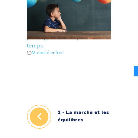
11 – Le parcours psychomoteur
pour apprendre l’espace et le
temps
Motricité enfant
1 - La marche et les
équilibres