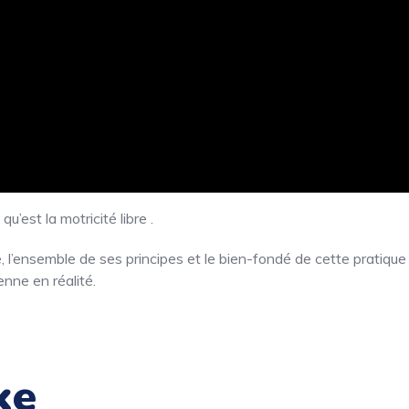
est la motricité libre .
 l’ensemble de ses principes et le bien-fondé de cette pratique 
enne en réalité.
ke