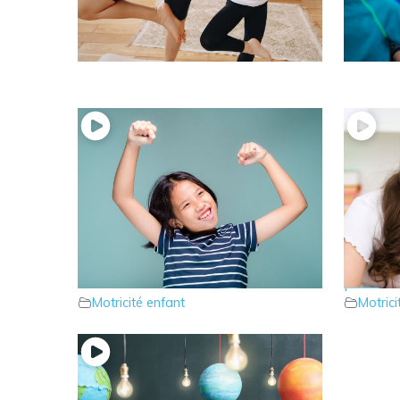
17 – Parlons du tonus postural
16 – Pa
Motricité enfant
Motrici
14 – Parlons du Tonus
13 – L
musculaire de votre enfant
pour m
Motricité enfant
Motrici