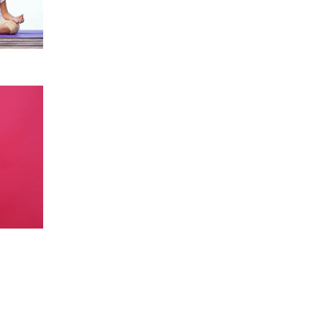
z votre
moteur