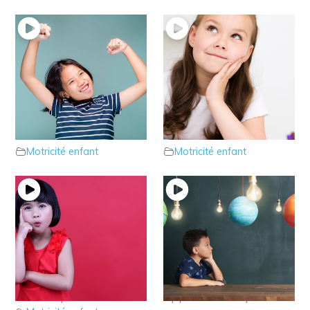
14 – Parlons du Tonus
13 – Le parcours
musculaire de votre
psychomoteur pour
enfant
mémoriser
Motricité enfant
Motricité enfant
12 – Le parcours
11 – Le parcours
psychomoteur pour
psychomoteur pour
aider à planifier
apprendre l’espace et