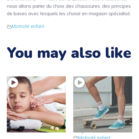
nous allons parler du choix des chaussures, des principes
de bases avec lesquels les choisir en magasin spécialisé.
Motricité enfant
You may also like
20 – Votre enfant est
19 – Votre enfant
trop tendu et tonique ?
manque de force dans
Motricité enfant
les jambes ?
Motricité enfant