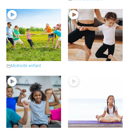
18 – Votre enfant
17 – Parlons du tonus
manque de force dans
postural
Motricité enfant
les bras ?
Motricité enfant
16 – Parlons du tonus
15 – Le tonus de fond
d’action
chez votre enfant
Motricité enfant
Motricité enfant