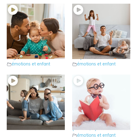
6 – L’enfant ne
5 – Quelques conseils
comprend pas les
pour gérer son stress
négations
de parent
émotions et enfant
émotions et enfant
4 – le stress parental
3 – le développement
émotions et enfant
du cerveau de l’enfant
(Part 2/2)
émotions et enfant