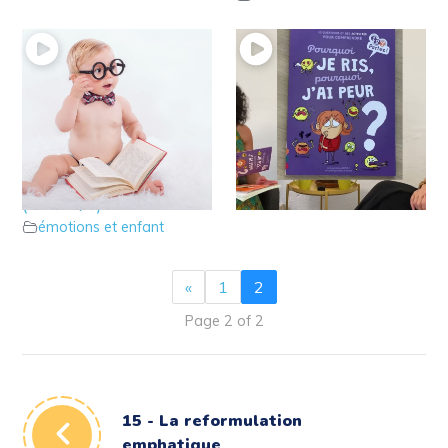
2 – Le développement
1 – Présentation de
du cerveau de l’enfant
Violène Riefolo
émotions et enfant
(Part 1/2)
émotions et enfant
«
1
2
Page 2 of 2
15 - La reformulation
emphatique