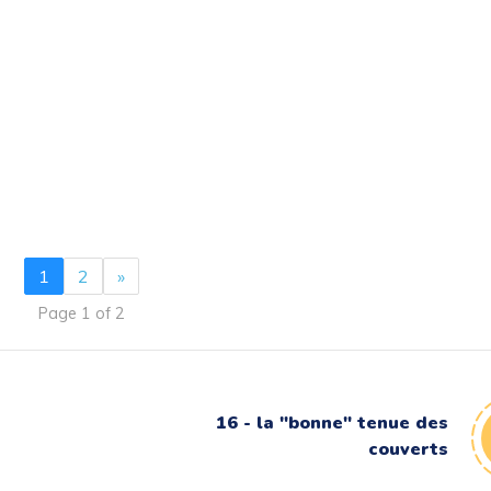
1
2
»
Page 1 of 2
16 - la "bonne" tenue des
couverts