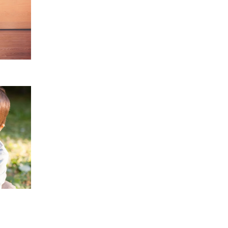
se chez
chez