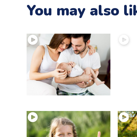
You may also li
17 – Le rôle des parents
16 – Pa
émotions et enfant
émotio