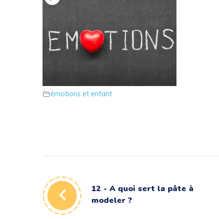
8 – Définissons ce que sont les
émotions chez l’enfant
émotions et enfant
12 - A quoi sert la pâte à
modeler ?