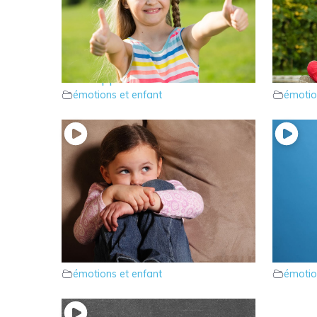
14 – “Les confiances” que
13 – Pa
développent votre enfant
l’enfant
émotions et enfant
émotio
11 – Parlons de la peur chez
10 – Pa
l’enfant
l’enfant
émotions et enfant
émotio