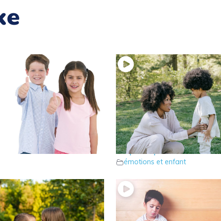
ke
rlons des limites
15 – La reformulation
ns et enfant
emphatique
émotions et enfant