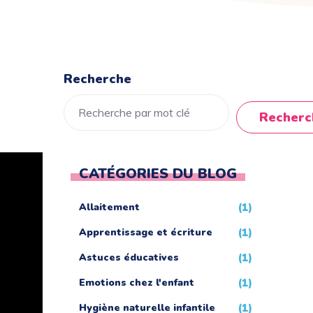
Recherche
Recherc
CATÉGORIES DU BLOG
Allaitement
(1)
Apprentissage et écriture
(1)
Astuces éducatives
(1)
Emotions chez l'enfant
(1)
Hygiène naturelle infantile
(1)