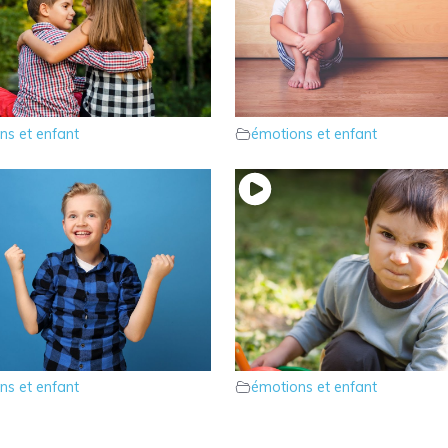
rlons de l’Amour chez
12 – Parlons de la tristes
l’enfant
ns et enfant
émotions et enfant
rlons de la joie chez
9 – Parlons de la colère 
l’enfant
ns et enfant
émotions et enfant