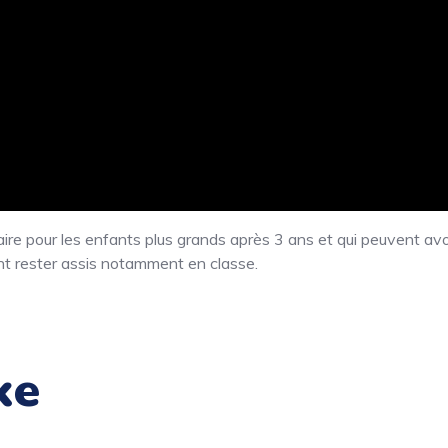
ire pour les enfants plus grands après 3 ans et qui peuvent avo
vent rester assis notamment en classe.
ke