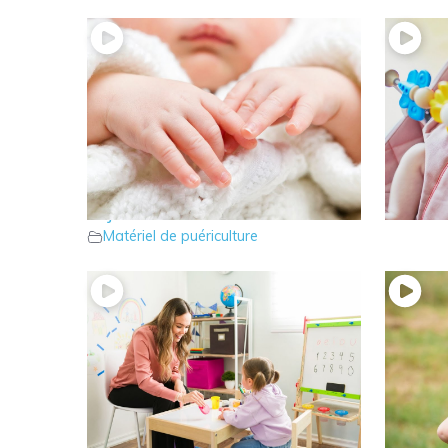
10 – Le coussin d’allaitement, un
9 – Le t
Matérie
objet multi-fonctions
Matériel de puériculture
7 – Comment être bien assis à
6 – Le 