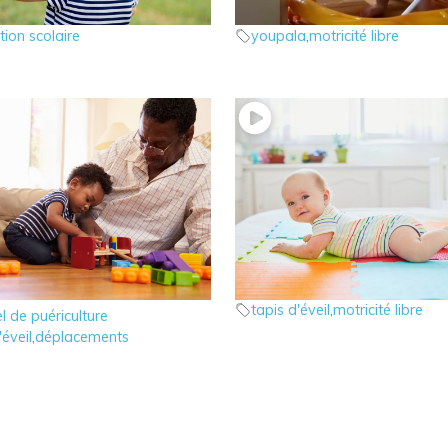
l de puériculture
Matériel de puériculture
ation scolaire
youpala
,
motricité libre
andir le tapis d’éveil de
1 – Le tapis d’éveil de bé
Matériel de puériculture
tapis d'éveil
,
motricité libre
l de puériculture
'éveil
,
déplacements