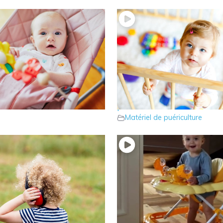
ransat est-il nécessaire ?
8 – Le parc pour bébé: ut
l de puériculture
pas ?
Matériel de puériculture
casque anti-bruit
4 – Le youpala