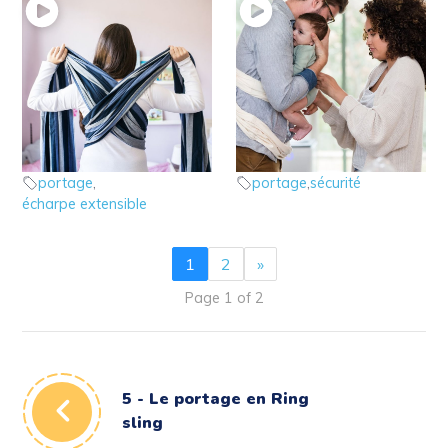
4 – Le portage en
3 – Le portage en
écharpe extensible
toute sécurité
Porter bébé
Porter bébé
portage
,
portage
,
sécurité
écharpe extensible
1
2
»
Page 1 of 2
5 - Le portage en Ring
sling