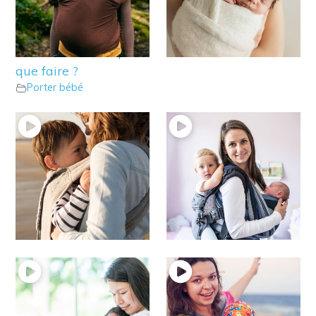
13 – Mon bébé se
12 – Porter face au
raidit lorsque je
monde. Qu’en pensez ?
Porter bébé
l’installe en écharpe …
que faire ?
Porter bébé
11 – Peut-on porter
10 – le portage à dos
Porter bébé
un bébé qui marche ?
Porter bébé