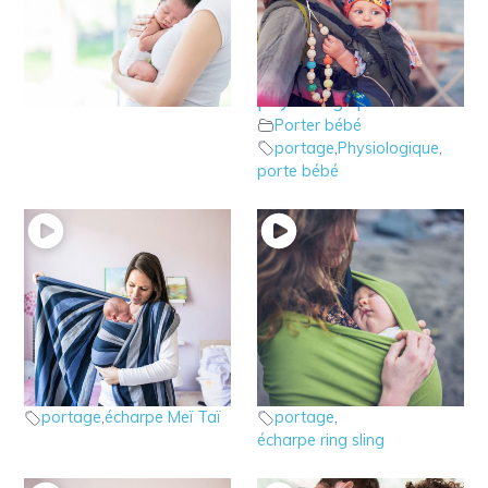
9 – Le portage à bras
8 – Le portage en
Porter bébé
porte bébé
portage
,
portage à bras
physiologique
Porter bébé
portage
,
Physiologique
,
porte bébé
7 – Le portage en
5 – Le portage en
écharpe Meï Taï
Ring sling
Porter bébé
Porter bébé
portage
,
écharpe Meï Taï
portage
,
écharpe ring sling