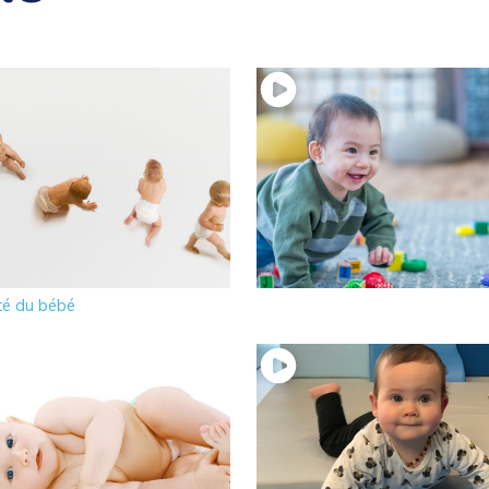
 passage en position
18 – bébé se déplace à 4
Motricité du bébé
ité du bébé