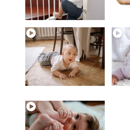
19 – Les escaliers et bébé
17 – Le
Motricité du bébé
Motric
15 – Bébé rampe
14 – Le
Motricité du bébé
Motric