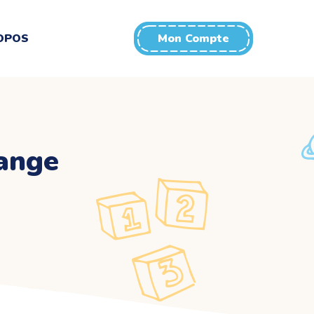
OPOS
Mon Compte
hange