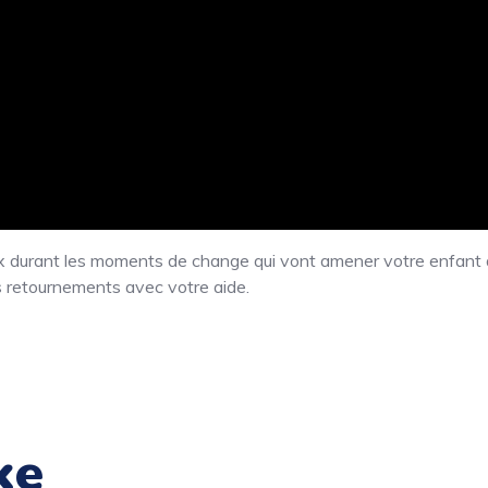
x durant les moments de change qui vont amener votre enfant 
s retournements avec votre aide.
ke