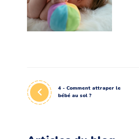
12 – Bébé s’attrape les pieds
Motricité du bébé
4 - Comment attraper le
bébé au sol ?