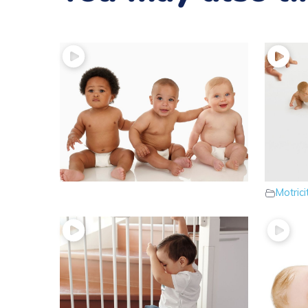
21 – La posture assise
20 – Le
Motricité du bébé
assise
Motric