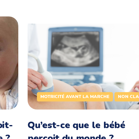
MOTRICITÉ AVANT LA MARCHE
NON CLA
it-
Qu’est-ce que le bébé
e ?
perçoit du monde ?