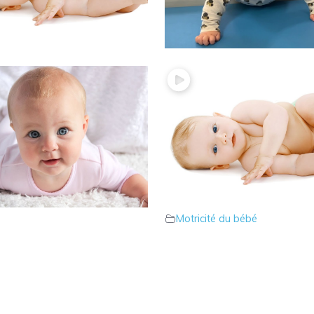
s positions à genoux
16 – Bébé passe à 4 patt
ité du bébé
Motricité du bébé
s 1ers retournements
13 – L’importance des pos
ité du bébé
intermédiaires
Motricité du bébé