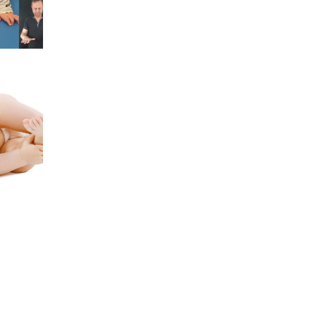
es
itions