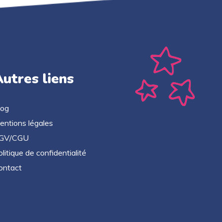
utres liens
log
entions légales
GV/CGU
litique de confidentialité
ontact