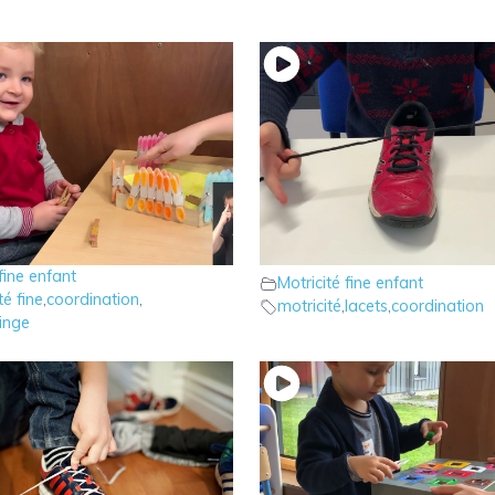
 jeu des pinces à linge
5 – Faire ses lacets : Tec
té fine bébé
,
N°3
fine enfant
Motricité fine enfant
té fine
,
coordination
,
motricité
,
lacets
,
coordination
linge