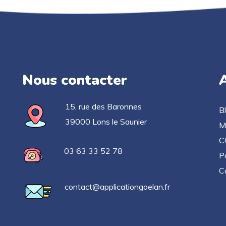
Nous contacter
A
15, rue des Baronnes
B
39000 Lons le Saunier
M
C
03 63 33 52 78
Po
C
contact@applicationgoelan.fr