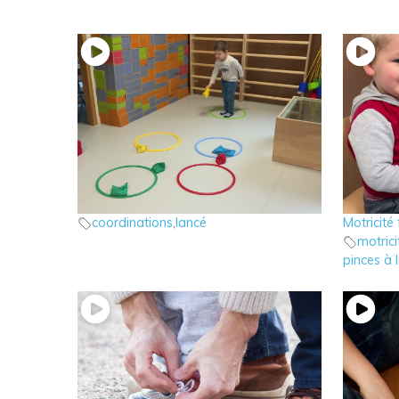
3 – Le jeu de lancé de sacs
12 – Le
Jeux à la maison
Motrici
coordinations
,
lancé
Motricité 
motrici
pinces à 