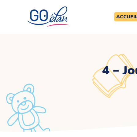
ACCUEI
4 – J