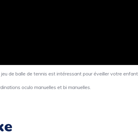
eu de balle de tennis est intéressant pour éveiller votre enfant
dinations oculo manuelles et bi manuelles.
ke