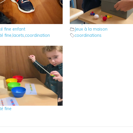
re ses lacets : technique
3 – Le jeu de la boite à
Pompoms
té fine enfant
Jeux à la maison
té fine
,
lacets
,
coordination
coordinations
ons aux perles
té fine enfant
,
Jeux à la maison
té fine