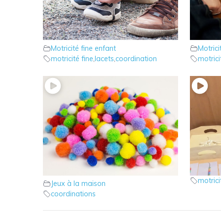
4 – Faire ses lacets : Technique
3 – Fai
N°2
N° 1
Motricité fine enfant
Motrici
motricité fine
,
lacets
,
coordination
motrici
2 – Le jeu des Pompoms dans
0 – Jou
Motrici
l’eau
motrici
Jeux à la maison
coordinations