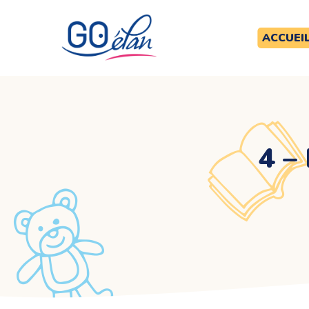
ACCUEI
4 –