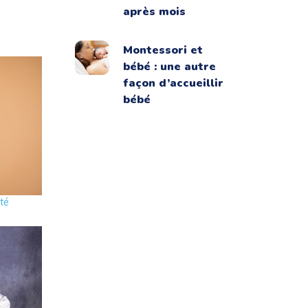
après mois
Montessori et
bébé : une autre
façon d’accueillir
bébé
dité
ité