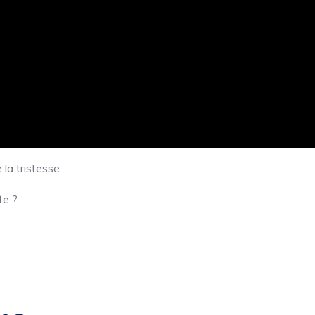
 la tristesse
te ?