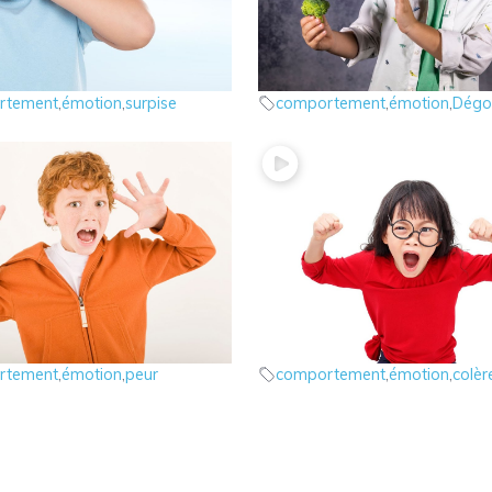
 émotions : la surprise
6 – Les émotions : le dég
otions
les émotions
rtement
,
émotion
,
surpise
comportement
,
émotion
,
Dégo
 émotions : la peur
2 – Les émotions: la colèr
otions
les émotions
rtement
,
émotion
,
peur
comportement
,
émotion
,
colèr