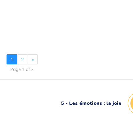
1
2
»
Page 1 of 2
5 - Les émotions : la joie