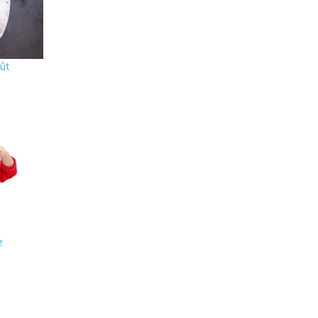
oût
ût
e
e