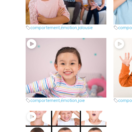
8 – Les émotions : la jalousie
7 – Les
les émotions
les ém
comportement
,
émotion
,
jalousie
compo
5 – Les émotions : la joie
3 – Les
les émotions
les ém
comportement
,
émotion
,
joie
compo