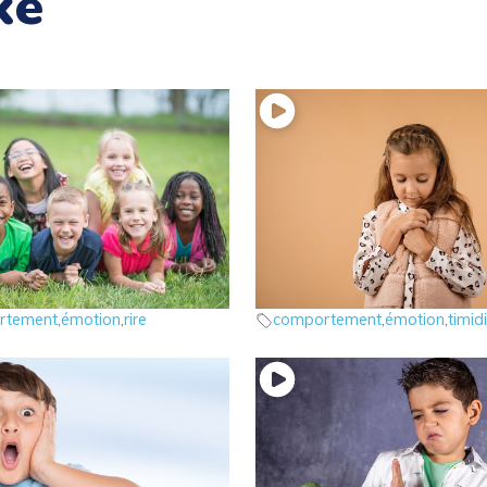
ke
 émotions : le rire
9 – Les émotions : la timi
otions
les émotions
rtement
,
émotion
,
rire
comportement
,
émotion
,
timid