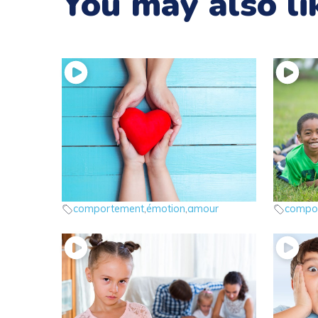
You may also li
11 – Les émotions : l’amour
10 – Les
les émotions
les ém
comportement
,
émotion
,
amour
compo