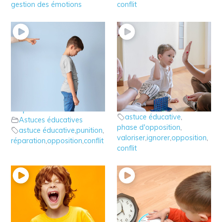
gestion des émotions
conflit
5 – Astuce éducative:
4 – Astuce éducative :
Punition ou
Ignorer – Valoriser
Astuces éducatives
Réparation
astuce éducative
,
Astuces éducatives
phase d'opposition
,
astuce éducative
,
punition
,
valoriser
,
ignorer
,
opposition
,
réparation
,
opposition
,
conflit
conflit