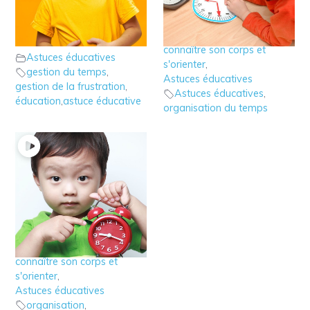
3 – Astuce éducative:
2 – La perception du
le time out pour gérer
temps après 2 ans
les crises
connaître son corps et
Astuces éducatives
s'orienter
,
gestion du temps
,
Astuces éducatives
gestion de la frustration
,
Astuces éducatives
,
éducation
,
astuce éducative
organisation du temps
1 – La perception du
temps avant 2 ans
connaître son corps et
s'orienter
,
Astuces éducatives
organisation
,