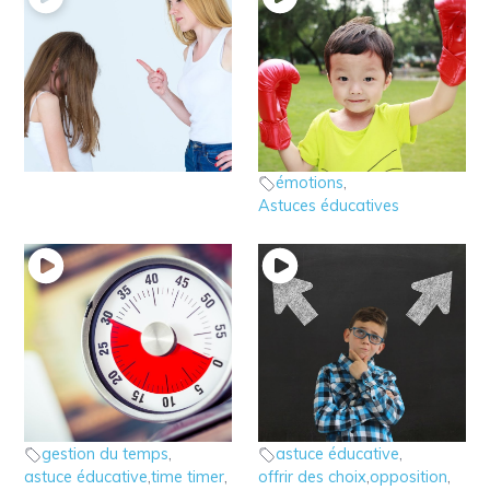
9 – Et si nous parlions
8 – Le jeu de la
de l’autorité ?
bagarre
Astuces éducatives
Astuces éducatives
émotions
,
Astuces éducatives
7 – Astuce éducative :
6 – Astuce éducative:
le Time Timer
Offrir des choix
Astuces éducatives
Astuces éducatives
gestion du temps
,
astuce éducative
,
astuce éducative
,
time timer
,
offrir des choix
,
opposition
,